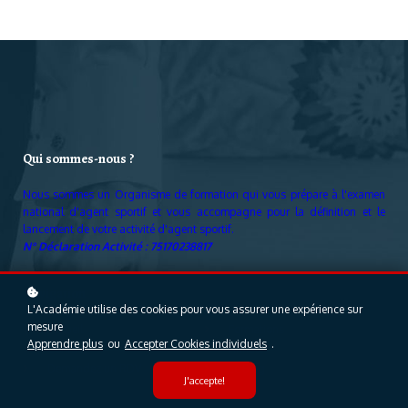
Qui sommes-nous ?
Nous sommes un Organisme de formation qui vous prépare à l'examen
national d'agent sportif et vous accompagne pour la définition et le
lancement de votre activité d'agent sportif.
N° Déclaration Activité : 75170238817
Navigation
L'Académie utilise des cookies pour vous assurer une expérience sur
mesure
Accueil
Formations
Apprendre plus
ou
Accepter Cookies individuels
.
Contact
Annales
Demandez un RDV
Le Blog
J'accepte!