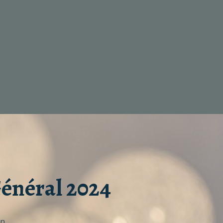
énéral 2024
on