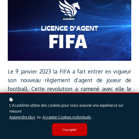
Le 9 janvier 2023 la FIFA a fait entrer en vigueur
son nouveau règlement d’agent de joueur de
football. Cette revolution a ramené avec elle le
(re)mise en place de la licence d’agent et l’examen
qui permet de l’obtenir.
L'Académie utilise des cookies pour vous assurer une expérience sur
mesure
Cette révolution ne change pas grand chose dans
Apprendre plus
ou
Accepter Cookies individuels
.
le paysage français mais modifie un petit peu la
J'accepte!
passerelle par laquelle la France choisit de se relier