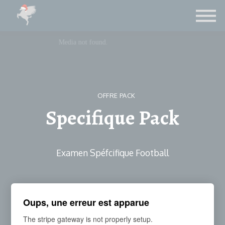
Contact
Le Blog
LICENCE FIFA
CONNEXION ETUDIANTS
OFFRE PACK
Specifique Pack
Examen Spéfcifique Football
S'inscrire
Oups, une erreur est apparue
The stripe gateway is not properly setup.