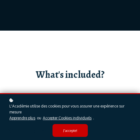
What's included?
L'Académie utilise des cookies pour vous assurer une expérience sur
Elevate your career
mesure
Apprendre plus
Expert instructors
ou
Accepter Cookies individuels
.
Satisfaction guaranteed
J'accepte!