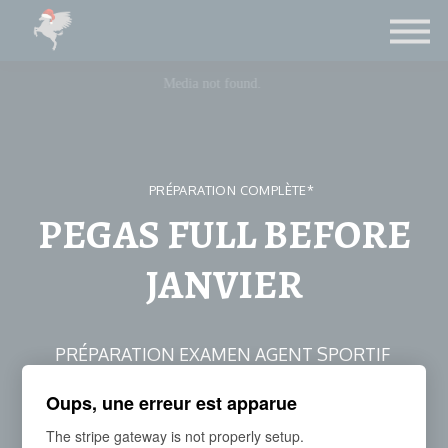
Contact
Le Blog
LICENCE FIFA
CONNEXION ETUDIANTS
PRÉPARATION COMPLÈTE*
PEGAS FULL BEFORE
JANVIER
PRÉPARATION EXAMEN AGENT SPORTIF
*Due à une suspension de paiement, certains cours
Oups, une erreur est apparue
peuvent manquer.
The stripe gateway is not properly setup.