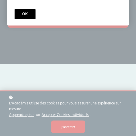
OK
S'inscrire
€1,500
€1,000
L'Académie utilise des cookies pour vous assurer une expérience sur
mesure
Détail D'inscription
Apprendre plus
ou
Accepter Cookies individuels
.
J'accepte!