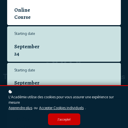
Online
Course
Starting date
September
24
Starting date
September
24
L'Académie utilise des cookies pour vous assurer une expérience sur
mesure
Format
Apprendre plus
ou
Accepter Cookies individuels
.
Online
J'accepte!
Course