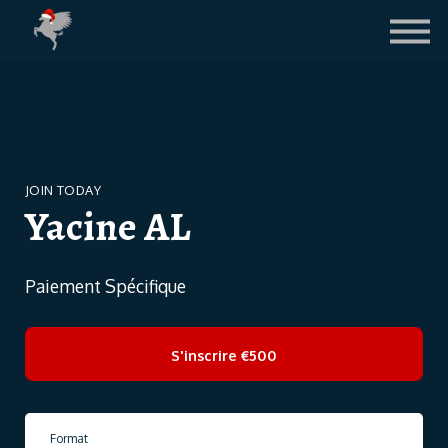
Contact
Le Blog
LICENCE FIFA
CONNEXION ETUDIANTS
JOIN TODAY
Yacine AL
Paiement Spécifique
S'inscrire
€500
Format