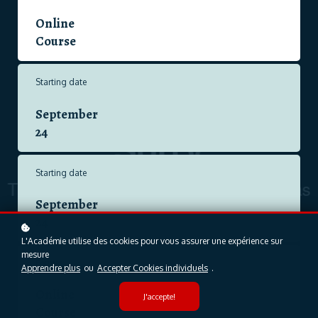
Online
Course
Starting date
September
24
Starting date
September
24
L'Académie utilise des cookies pour vous assurer une expérience sur
mesure
Format
Apprendre plus
ou
Accepter Cookies individuels
.
Online
J'accepte!
Course