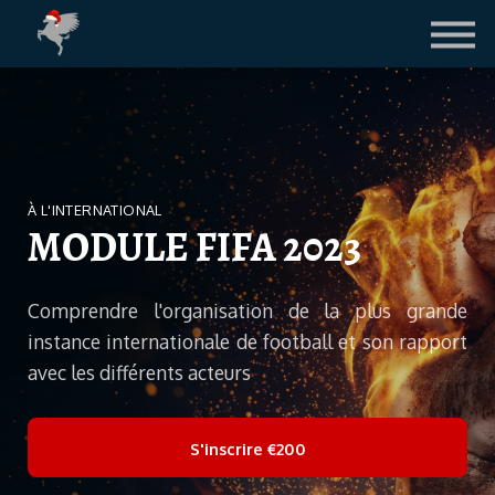
Contact
Le Blog
LICENCE FIFA
CONNEXION ETUDIANTS
À L'INTERNATIONAL
MODULE FIFA 2023
Comprendre l'organisation de la plus grande
instance internationale de football et son rapport
avec les différents acteurs
S'inscrire
€200