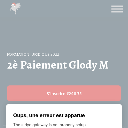
Contact
Le Blog
LICENCE FIFA
CONNEXION ETUDIANTS
FORMATION JURIDIQUE 2022
2è Paiement Glody M
S'inscrire
€248.75
Oups, une erreur est apparue
Durée
The stripe gateway is not properly setup.