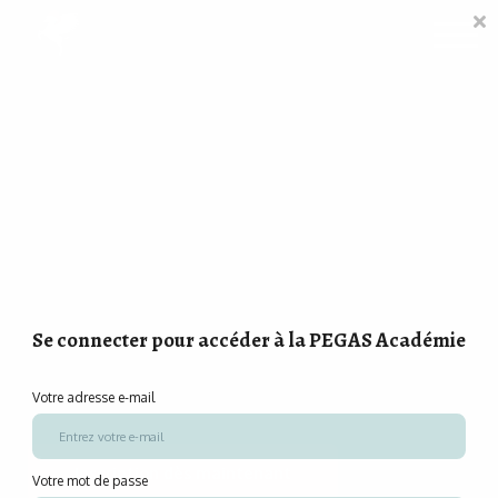
Contact
Le Blog
LICENCE FIFA
CONNEXION ETUDIANTS
Les Inscriptions 2025
sont ouvertes.
|
Se connecter pour accéder à la PEGAS Académie
Votre adresse e-mail
Devenez agent sportif avec PEGAS Académie
Inscription dès maintenant
Votre mot de passe