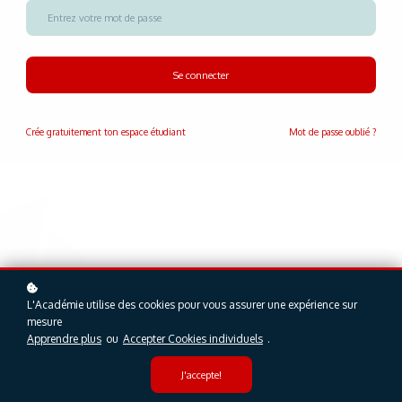
Se connecter
Crée gratuitement
ton espace étudiant
Mot de passe oublié ?
L'Académie utilise des cookies pour vous assurer une expérience sur
mesure
Apprendre plus
ou
Accepter Cookies individuels
.
J'accepte!